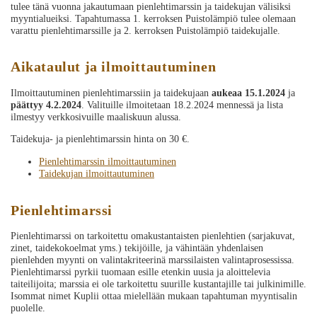
tulee tänä vuonna jakautumaan pienlehtimarssin ja taidekujan välisiksi
myyntialueiksi. Tapahtumassa 1. kerroksen Puistolämpiö tulee olemaan
varattu pienlehtimarssille ja 2. kerroksen Puistolämpiö taidekujalle.
Aikataulut ja ilmoittautuminen
Ilmoittautuminen pienlehtimarssiin ja taidekujaan
aukeaa 15.1.2024
ja
päättyy 4.2.2024
. Valituille ilmoitetaan 18.2.2024 mennessä ja lista
ilmestyy verkkosivuille maaliskuun alussa.
Taidekuja- ja pienlehtimarssin hinta on 30 €.
Pienlehtimarssin ilmoittautuminen
Taidekujan ilmoittautuminen
Pienlehtimarssi
Pienlehtimarssi on tarkoitettu omakustantaisten pienlehtien (sarjakuvat,
zinet, taidekokoelmat yms.) tekijöille, ja vähintään yhdenlaisen
pienlehden myynti on valintakriteerinä marssilaisten valintaprosessissa.
Pienlehtimarssi pyrkii tuomaan esille etenkin uusia ja aloittelevia
taiteilijoita; marssia ei ole tarkoitettu suurille kustantajille tai julkinimille.
Isommat nimet Kuplii ottaa mielellään mukaan tapahtuman myyntisalin
puolelle.