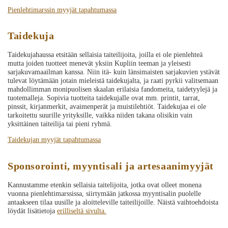
Pienlehtimarssin myyjät tapahtumassa
Taidekuja
Taidekujahaussa etsitään sellaisia taiteilijoita, joilla ei ole pienlehteä
mutta joiden tuotteet menevät yksiin Kupliin teeman ja yleisesti
sarjakuvamaailman kanssa. Niin itä- kuin länsimaisten sarjakuvien ystävät
tulevat löytämään jotain mieleistä taidekujalta, ja raati pyrkii valitsemaan
mahdollimman monipuolisen skaalan erilaisia fandomeita, taidetyylejä ja
tuotemalleja. Sopivia tuotteita taidekujalle ovat mm. printit, tarrat,
pinssit, kirjanmerkit, avaimenperät ja muistilehtiöt. Taidekujaa ei ole
tarkoitettu suurille yrityksille, vaikka niiden takana olisikin vain
yksittäinen taiteilija tai pieni ryhmä.
Taidekujan myyjät tapahtumassa
Sponsorointi, myyntisali ja artesaanimyyjät
Kannustamme etenkin sellaisia taitelijoita, jotka ovat olleet monena
vuonna pienlehtimarssissa, siirtymään jatkossa myyntisalin puolelle
antaakseen tilaa uusille ja aloitteleville taiteilijoille. Näistä vaihtoehdoista
löydät lisätietoja
erilliseltä sivulta.