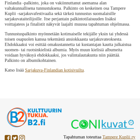
Finlandia -palkinto, joka on vakiinnuttanut asemansa alan
valtakunnallisena tunnustuksena. Palkinto on keskeinen osa Tampere
Kuplii -sarjakuvafestivaalia sekä tärkeä tunnustus suomalaisille
sarjakuvataiteilijoille. Itse perjantain palkintotilaisuuden lisäksi
voittajateos ja finalistit näkyvät laajalti muussa tapahtuman ohjelmassa.
Tunnustuspalkinto myönnetään kotimaiselle tekijälle yksin tai yhdessä
toisen osapuolen kanssa tekemästä ansiokkaasta sarjakuvateoksesta.
Ehdokkaaksi voi esittää omakustannetta tai kustantajan kautta julkaistua
suomen- tai ruotsinkielistä albumia. Myös muun kielisiä albumeita
voidaan hyväksyä ehdokkaaksi, jos valintalautakunta niin päättää.
Palkinto on albumikohtainen.
Katso lisää
Sarjakuva-Finlandian kotisivuilta
.
Tapahtuman toteuttaa
Tampere Kuplii ry